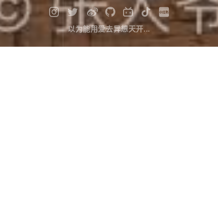
以为能用爱去异想天开...
漫记西游尼泊尔（七）：性爱知识早
教班
旅行游记
March 19，2020