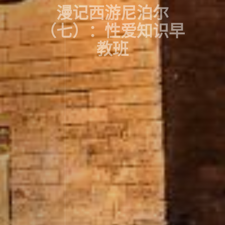
漫记西游尼泊尔
（七）：性爱知识早
教班