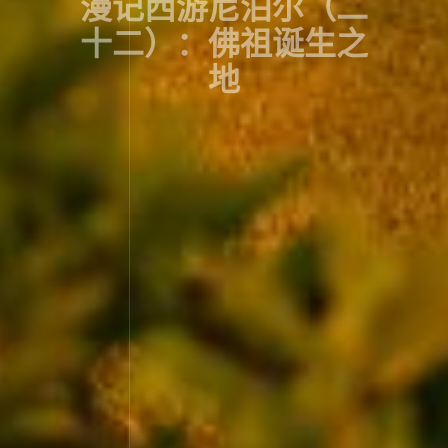
漫记西游尼泊尔（二
十二）：佛祖诞生之
地