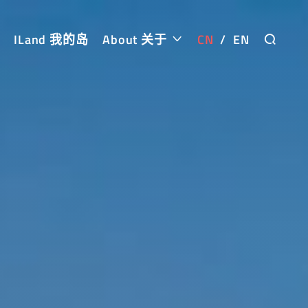
ILand 我的岛
About 关于
CN
/
EN