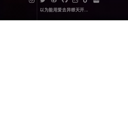
以为能用爱去异想天开...
漫记西游尼泊尔（一）：风雪出境之
夜
旅行游记
March 01，2020