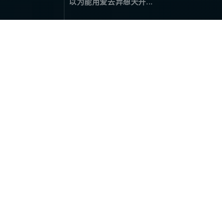
以为能用爱去异想天开...
秘境，萨普 (2)
旅行游记
March 27，2024