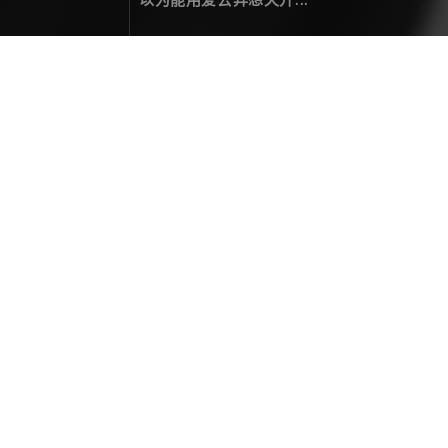
访问出错 404
您要访问的页面未找到！
热门文章
二零贰伍，光影为笺，岁月为墨
年度总结
December 31，2025
拍一次星轨，整亿次活儿
关于摄影