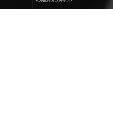
访问出错 404
您要访问的页面未找到！
热门文章
二零贰伍，光影为笺，岁月为墨
年度总结
December 31，2025
拍一次星轨，整亿次活儿
关于摄影