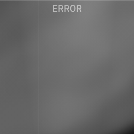
ERROR