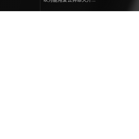
访问出错 404
您要访问的页面未找到！
热门文章
二零贰伍，光影为笺，岁月为墨
年度总结
December 31，2025
拍一次星轨，整亿次活儿
关于摄影