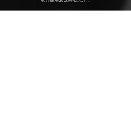
访问出错 404
您要访问的页面未找到！
热门文章
二零贰伍，光影为笺，岁月为墨
年度总结
December 31，2025
拍一次星轨，整亿次活儿
关于摄影