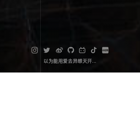
以为能用爱去异想天开...
桑干河上的日落冰纹
摄影作品
April 18，2024