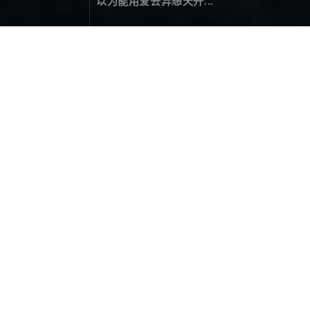
以为能用爱去异想天开...
大河堡之夜
摄影作品
May 01，2024