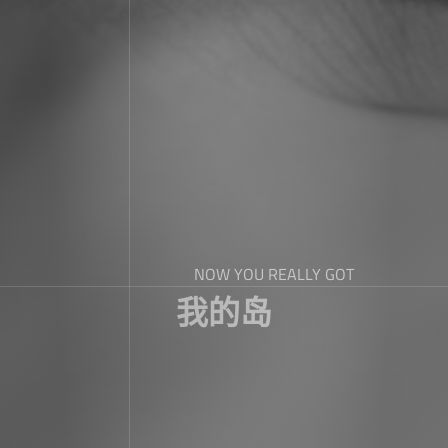
NOW YOU REALLY GOT
我的岛