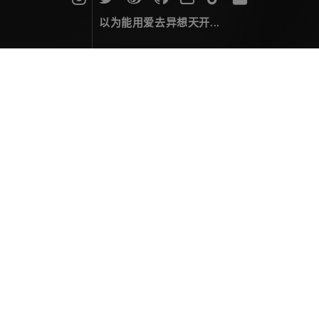
以为能用爱去异想天开...
我的岛
岁月是什么？不是一个个日出日落的叠加，而是每个有
意义的时光的累积。不知道我的有意无意都在疑虑的
么？长长的人生，缓缓而行。我们也在大地上注视着冬
天的脚步，看它一步一步走向下一个春天...