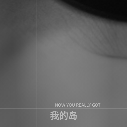
NOW YOU REALLY GOT
我的岛