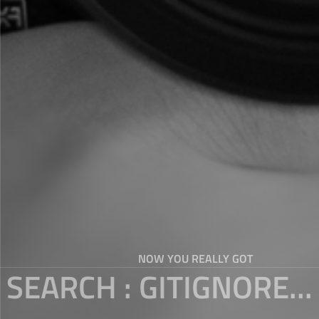
NOW YOU REALLY GOT
SEARCH : GITIGNORE...