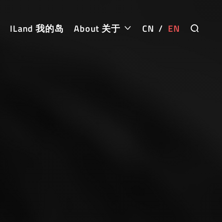
ILand 我的岛
About 关于
CN
/
EN