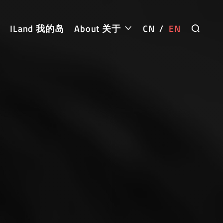
ILand 我的岛
About 关于
CN
/
EN