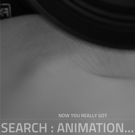
NOW YOU REALLY GOT
SEARCH : ANIMATION...