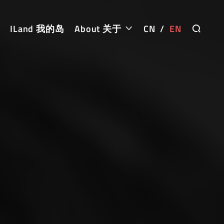
ILand 我的岛
About 关于
CN
/
EN