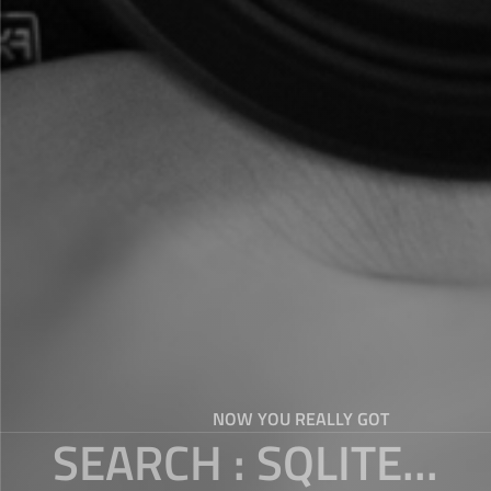
NOW YOU REALLY GOT
SEARCH : SQLITE...