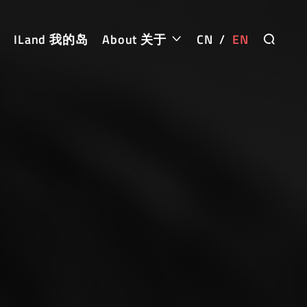
ILand 我的岛
About 关于
CN
/
EN