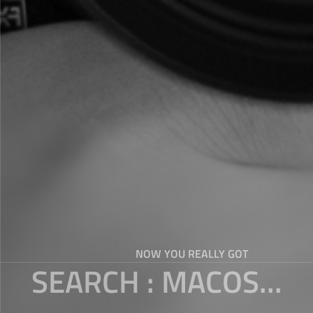
NOW YOU REALLY GOT
SEARCH : MACOS...