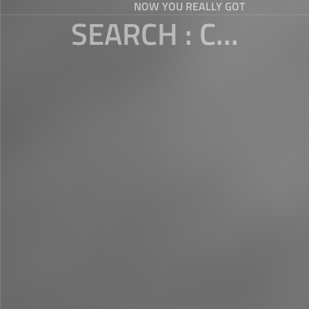
NOW YOU REALLY GOT
SEARCH : C...