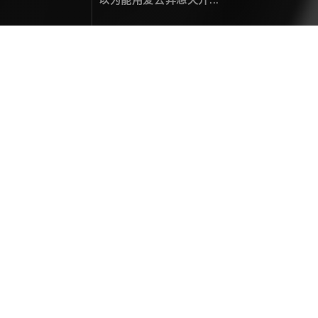
访问出错 404
您要访问的页面未找到！
热门文章
二零贰伍，光影为笺，岁月为墨
年度总结
December 31，2025
拍一次星轨，整亿次活儿
关于摄影