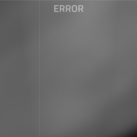
ERROR