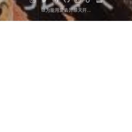
以为能用爱去异想天开...
漫记西游尼泊尔（八）：真正“厉害”
的寺庙
旅行游记
March 22，2020