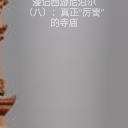
漫记西游尼泊尔
（八）：真正“厉害”
的寺庙