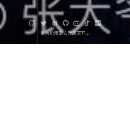
以为能用爱去异想天开...
四姑娘山 | 挑战长坪沟
旅行游记
December 04，2019