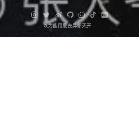
以为能用爱去异想天开...
四姑娘山 | 囧游双桥沟
旅行游记
December 03，2019