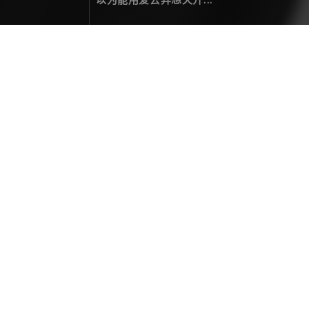
访问出错 404
您要访问的页面未找到！
热门文章
二零贰伍，光影为笺，岁月为墨
年度总结
December 31，2025
拍一次星轨，整亿次活儿
关于摄影