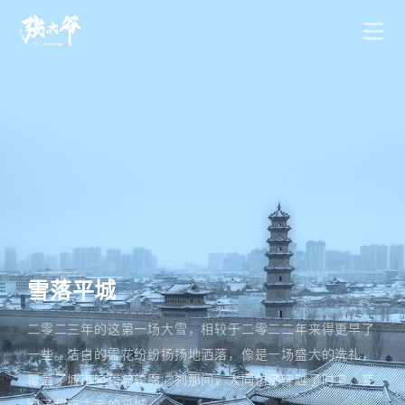
雪落平城
二零二三年的这第一场大雪，相较于二零二二年来得更早了
一些。洁白的雪花纷纷扬扬地洒落，像是一场盛大的洗礼，
覆盖了城市喧嚣与轮廓。刹那间，大同仿佛穿越了时空，变
回了那座古老的平城。