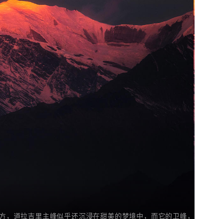
方，道拉吉里主峰似乎还沉浸在甜美的梦境中，而它的卫峰，却已被