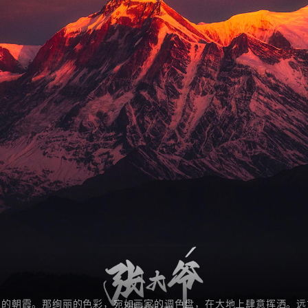
息的朝霞。那绚丽的色彩，宛如画家的调色盘，在大地上肆意挥洒。远