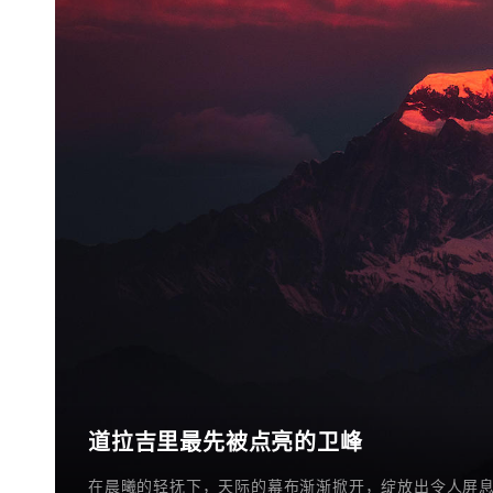
道拉吉里最先被点亮的卫峰
在晨曦的轻抚下，天际的幕布渐渐掀开，绽放出令人屏