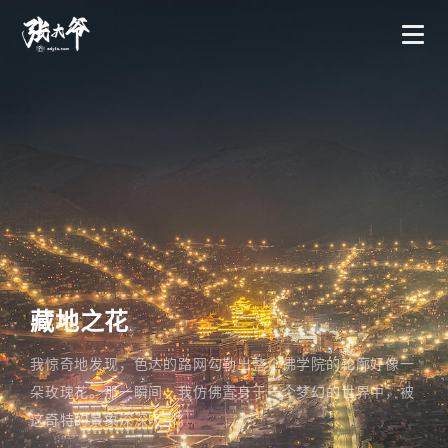
藏地之花
我惊奇地发现，色达的路网勾勒出整个佛学院的轮廓好像一
朵玫瑰花。那一瞬间，我仿佛置身于一个梦幻的世界中，被
这奇特的景象深深吸引。